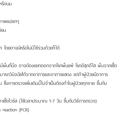
รหรือนม
ห็นภาพแปลกๆ
จียน
 โดยอาจมีหรือไม่มีไข้ร่วมด้วยก็ได้
่นที่มือ อาจต้องแยกออกจากโรคผื่นแพ้ โรคอีสุกอีใส ผื่นจากเชื้อ
์สามารถวินิจฉัยได้จากอาการและอาการแสดง แต่ถ้าผู้ป่วยมีอาการ
ึ่งการตรวจเพิ่มเติมนี้ไม่จำเป็นต้องทำในผู้ป่วยทุกราย ขึ้นกับ
อหาเชื้อไวรัส (ใช้เวลาประมาณ 1-7 วัน ขึ้นกับวิธีการตรวจ)
 reaction (PCR)