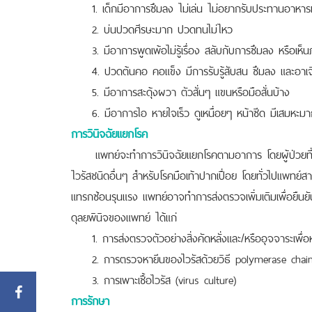
1. เด็กมีอาการซึมลง ไม่เล่น ไม่อยากรับประทานอาหา
2. บ่นปวดศีรษะมาก ปวดทนไม่ไหว
3. มีอาการพูดเพ้อไม่รู้เรื่อง สลับกับการซึมลง หรือเ
4. ปวดต้นคอ คอแข็ง มีการรับรู้สับสน ซึมลง และอาเ
5. มีอาการสะดุ้งผวา ตัวสั่นๆ แขนหรือมือสั่นบ้าง
6. มีอาการไอ หายใจเร็ว ดูเหนื่อยๆ หน้าซีด มีเสมหะมาก
การวินิจฉัยแยกโรค
แพทย์จะทำการวินิจฉัยแยกโรคตามอาการ โดยผู้ป่วยที่มีผื
ไวรัสชนิดอื่นๆ สำหรับโรคมือเท้าปากเปื่อย โดยทั่วไปแพทย
แทรกซ้อนรุนแรง แพทย์อาจทำการส่งตรวจเพิ่มเติมเพื่อยืนยัน ซ
ดุลยพินิจของแพทย์ ได้แก่
1. การส่งตรวจตัวอย่างสิ่งคัดหลั่งและ/หรืออุจจาระเพื่
2. การตรวจหายีนของไวรัสด้วยวิธี polymerase chain
3. การเพาะเชื้อไวรัส (virus culture)
การรักษา