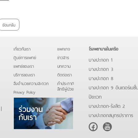
ย้อนกลับ
เกี่ยวกับเรา
แพคเกจ
โรงพยาบาลในเครือ
ศูนย์การแพทย์
ข่าวสาร
บางปะกอก 1
แพทย์ของเรา
บทความ
บางปะกอก 3
บริการของเรา
ติดต่อเรา
บางปะกอก 8
สิ่งอำนวยความสะดวก
คําประกาศ
บางปะกอก 9 อินเตอร์เนชั่
สิทธิผู้ป่วย
Privacy Policy
ปิยะเวท
บางปะกอก-รังสิต 2
)
|
บางปะกอกสมุทรปราการ
Facebook
Youtube