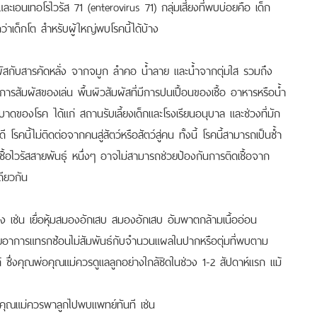
ะเอนเทอโรไวรัส 71 (enterovirus 71) กลุ่มเสี่ยงที่พบบ่อยคือ เด็ก
่าเด็กโต สำหรับผู้ใหญ่พบโรคนี้ได้บ้าง
ับสารคัดหลั่ง จากจมูก ลำคอ น้ำลาย และน้ำจากตุ่มใส รวมถึง
การสัมผัสของเล่น พื้นผิวสัมผัสที่มีการปนเปื้อนของเชื้อ อาหารหรือน้ำ
รระบาดของโรค ได้แก่ สถานรับเลี้ยงเด็กและโรงเรียนอนุบาล และช่วงที่มัก
โรคนี้ไม่ติดต่อจากคนสู่สัตว์หรือสัตว์สู่คน ทั้งนี้ โรคนี้สามารถเป็นซ้ำ
ติดเชื้อไวรัสสายพันธุ์ หนึ่งๆ อาจไม่สามารถช่วยป้องกันการติดเชื้อจาก
ดียวกัน
เช่น เยื่อหุ้มสมองอักเสบ สมองอักเสบ อัมพาตกล้ามเนื้ออ่อน
 โดยอาการแทรกซ้อนไม่สัมพันธ์กับจำนวนแผลในปากหรือตุ่มที่พบตาม
็ได้ ซึ่งคุณพ่อคุณแม่ควรดูแลลูกอย่างใกล้ชิดในช่วง 1-2 สัปดาห์แรก แม้
แม่ควรพาลูกไปพบแพทย์ทันที เช่น