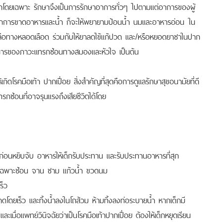
ษาโดยเฉพาะ รักษาจึงเป็นการรักษาอาการทั่วๆ ไปตามแต่อาการของผู้
ียจากการขาดอาหารและน้ำ ก็จะให้พยายามป้อนน้ำ นมและอาหารอ่อน ใน
กลือทางหลอดเลือด ร่วมกับให้ยาลดไข้แก้ปวด และ/หรือหยอดยาชาในปาก
าการของภาวะแทรกซ้อนทางสมองและหัวใจ เป็นต้น
เกิดโรคมือเท้า ปากเปื่อย สิ่งสำคัญที่สุดคือการดูแลรักษาสุขอนามัยที่ดี
กซ้อนที่อาจรุนแรงถึงเสียชีวิตได้โดย
อก่อนหยิบจับ อาหารให้เด็กรับประทาน และรับประทานอาหารที่สุก
ดยเฉพาะช้อน จาน ชาม แก้วน้ำ ขวดนม
ร็ว
ะอาดโดยเร็ว และทิ้งน้ำลงในโถส้วม ห้ามทิ้งลงท่อระบายน้ำ หากเด็กมี
เมื่อแพทย์วินิจฉัยว่าเป็นโรคมือเท้าปากเปื่อย ต้องให้เด็กหยุดเรียน