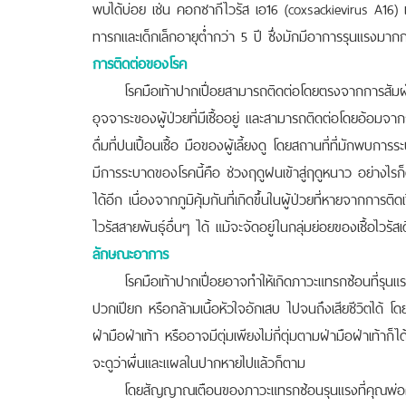
พบได้บ่อย เช่น คอกซากีไวรัส เอ16 (coxsackievirus A16) แล
ทารกและเด็กเล็กอายุต่ำกว่า 5 ปี ซึ่งมักมีอาการรุนแรงมากกว
การติดต่อของโรค
โรคมือเท้าปากเปื่อยสามารถติดต่อโดยตรงจากการสัมผัสก
อุจจาระของผู้ป่วยที่มีเชื้ออยู่ และสามารถติดต่อโดยอ้อมจาก
ดื่มที่ปนเปื้อนเชื้อ มือของผู้เลี้ยงดู โดยสถานที่ที่มักพบกา
มีการระบาดของโรคนี้คือ ช่วงฤดูฝนเข้าสู่ฤดูหนาว อย่างไรก็ดี 
ได้อีก เนื่องจากภูมิคุ้มกันที่เกิดขึ้นในผู้ป่วยที่หายจากการ
ไวรัสสายพันธุ์อื่นๆ ได้ แม้จะจัดอยู่ในกลุ่มย่อยของเชื้อไวรัสเ
ลักษณะอาการ
โรคมือเท้าปากเปื่อยอาจทำให้เกิดภาวะแทรกซ้อนที่รุนแรง 
ปวกเปียก หรือกล้ามเนื้อหัวใจอักเสบ ไปจนถึงเสียชีวิตได้
ฝ่ามือฝ่าเท้า หรืออาจมีตุ่มเพียงไม่กี่ตุ่มตามฝ่ามือฝ่าเท้าก
จะดูว่าผื่นและแผลในปากหายไปแล้วก็ตาม
โดยสัญญาณเตือนของภาวะแทรกซ้อนรุนแรงที่คุณพ่อคุณ