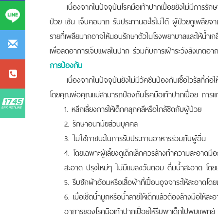
เนื่องจากในปัจจุบันโรคมือเท้าปากเปื่อยยังไม่มีการรัก
ป่วย เช่น เจ็บคอมาก รับประทานอะไรไม่ได้ ผู้ป่วยดูเพล
รายที่เพลียมากอาจให้นอนรักษาตัวในโรงพยาบาลและให้น้ำเ
เพื่อลดอาการเจ็บแผลในปาก ร่วมกับการเฝ้าระวังสังเกตอ
การป้องกัน
เนื่องจากในปัจจุบันยังไม่มีวัคซีนป้องกันเชื้อไวรัสที่ก่อให้
โดยคุณพ่อคุณแม่สามารถป้องกันโรคมือเท้าปากเปื่อย การแทร
1. หลีกเลี่ยงการให้เด็กคลุกคลีหรือใกล้ชิดกับผู้ป่วย
2. รักษาอนามัยส่วนบุคคล
3. ไม่ใช้ภาชนะในการรับประทานอาหารร่วมกับผู้อื่น
4. โดยเฉพาะผู้เลี้ยงดูเด็กเล็กควรล้างทำความสะอาดมื
สะอาด ปรุงใหม่ๆ ไม่มีแมลงวันตอม ดื่มน้ำสะอาด โ
5. รีบซักผ้าอ้อมหรือเสื้อผ้าที่เปื้อนอุจจาระให้สะอาดโดยเ
6. เมื่อเช็ดน้ำมูกหรือน้ำลายให้เด็กแล้วต้องล้างมือให้ส
อาการของโรคมือเท้าปากเปื่อยให้รีบพาเด็กไปพบแพทย์ และ