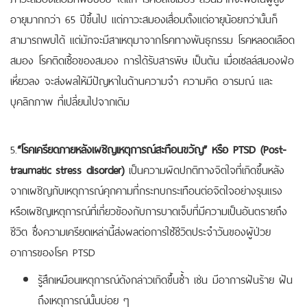
อายุมากกว่า 65 ปีขึ้นไป แต่ภาวะสมองเสื่อมตั้งแต่อายุน้อยกว่านั้นก็
สามารถพบได้ แต่มักจะมีสาเหตุมาจากโรคทางพันธุกรรม โรคหลอดเลือด
สมอง โรคติดเชื้อของสมอง การได้รับสารพิษ เป็นต้น เมื่อเซลล์สมองฝ่อ
เหี่ยวลง จะส่งผลให้มีปัญหาในด้านความจำ ความคิด อารมณ์ และ
บุคลิกภาพ ที่เปลี่ยนไปจากเดิม
5.
“โรคเครียดภายหลังเผชิญเหตุการณ์สะทือนขวัญ” หรือ PTSD (Post-
traumatic stress disorder)
เป็นความผิดปกติทางจิตใจที่เกิดขึ้นหลัง
จากเผชิญกับเหตุการณ์คุกคามที่กระทบกระเทือนต่อจิตใจอย่างรุนแรง
หรือเผชิญเหตุการณ์ที่เกี่ยวข้องกับการบาดเจ็บที่มีความเป็นอันตรายถึง
ชีวิต ซึ่งความเครียดเหล่านี้ส่งผลต่อการใช้ชีวิตประจำวันของผู้ป่วย
อาการของโรค PTSD
รู้สึกเหมือนเหตุการณ์ดังกล่าวเกิดขึ้นซ้ำ เช่น มีอาการฝันร้าย ฝัน
ถึงเหตุการณ์นั้นบ่อย ๆ