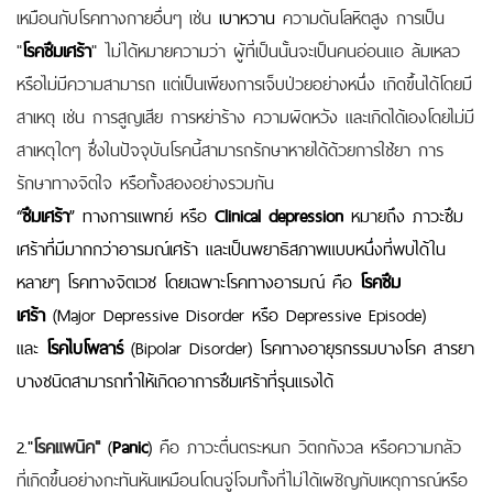
เหมือนกับโรคทางกายอื่นๆ เช่น
เบาหวาน
ความดันโลหิตสูง การเป็น
"
โรคซึมเศร้า
" ไม่ได้หมายความว่า ผู้ที่เป็นนั้นจะเป็นคนอ่อนแอ ล้มเหลว
หรือไม่มีความสามารถ แต่เป็นเพียงการเจ็บป่วยอย่างหนึ่ง เกิดขึ้นได้โดยมี
สาเหตุ เช่น การสูญเสีย การหย่าร้าง ความผิดหวัง และเกิดได้เองโดยไม่มี
สาเหตุใดๆ ซึ่งในปัจจุบันโรคนี้สามารถรักษาหายได้ด้วยการใช้ยา การ
รักษาทางจิตใจ หรือทั้งสองอย่างรวมกัน
“
ซึมเศร้า
” ทางการแพทย์ หรือ
Clinical depression
หมายถึง ภาวะซึม
เศร้าที่มีมากกว่าอารมณ์เศร้า และเป็นพยาธิสภาพแบบหนึ่งที่พบได้ใน
หลายๆ โรคทางจิตเวช โดยเฉพาะโรคทางอารมณ์ คือ
โรคซึม
เศร้า
(Major Depressive Disorder หรือ Depressive Episode)
และ
โรคไบโพลาร์
(
Bipolar
Disorder) โรคทางอายุรกรรมบางโรค สารยา
บางชนิดสามารถทำให้เกิดอาการซึมเศร้าที่รุนแรงได้
2."
โรคแพนิค"
(
Panic
)
คือ ภาวะตื่นตระหนก วิตกกังวล หรือความกลัว
ที่เกิดขึ้นอย่างกะทันหันเหมือนโดนจู่โจมทั้งที่ไม่ได้เผชิญกับเหตุการณ์หรือ