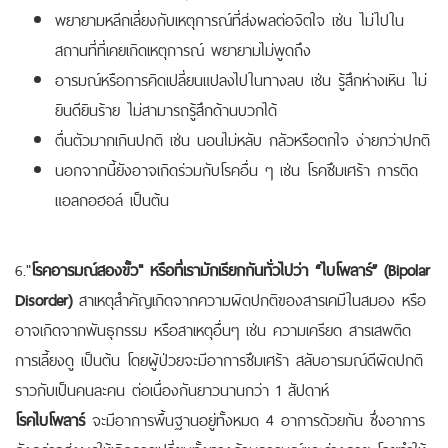
พยายามหลีกเลี่ยงกับเหตุการณ์ที่ส่งผลต่อจิตใจ เช่น ไม่ไปใน
สถานที่ที่เคยเกิดเหตุการณ์ พยายามไม่พูดถึง
อารมณ์หรือการคิดเปลี่ยนแปลงไปในทางลบ เช่น รู้สึกห่างเหิน ไม่
ยินดียินร้าย ไม่สามารถรู้สึกด้านบวกได้
ตื่นตัวมากเกินปกติ เช่น นอนไม่หลับ กลัวหรือตกใจ ง่ายกว่าปกติ
นอกจากนี้ยังอาจเกิดร่วมกับโรคอื่น ๆ เช่น โรคซึมเศร้า การติด
แอลกอฮอล์ เป็นต้น
6."
โรคอารมณ์สองขั้ว" หรือที่เรามักเรียกกันทั่วไปว่า “ไบโพลาร์” (Bipolar
Disorder)
สาเหตุสำคัญเกิดจากความผิดปกติของสารเคมีในสมอง หรือ
อาจเกิดจากพันธุกรรม หรือสาเหตุอื่นๆ เช่น ความเครียด สารเสพติด
การเลี้ยงดู เป็นต้น โดยผู้ป่วยจะมีอาการซึมเศร้า สลับอารมณ์ดีผิดปกติ
ราวกับเป็นคนละคน ต่อเนื่องกันยาวนานกว่า 1 สัปดาห์
โรคไบโพลาร์
จะมีอาการพื้นฐานอยู่ทั้งหมด 4 อาการด้วยกัน ซึ่งอาการ