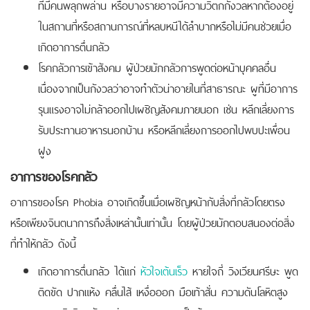
ที่มีคนพลุกพล่าน หรือบางรายอาจมีความวิตกกังวลหากต้องอยู่
ในสถานที่หรือสถานการณ์ที่หลบหนีได้ลำบากหรือไม่มีคนช่วยเมื่อ
เกิดอาการตื่นกลัว
โรคกลัวการเข้าสังคม ผู้ป่วยมักกลัวการพูดต่อหน้าบุคคลอื่น
เนื่องจากเป็นกังวลว่าอาจทำตัวน่าอายในที่สาธารณะ ผูที่มีอาการ
รุนแรงอาจไม่กล้าออกไปเผชิญสังคมภายนอก เช่น หลีกเลี่ยงการ
รับประทานอาหารนอกบ้าน หรือหลีกเลี่ยงการออกไปพบปะเพื่อน
ฝูง
อาการของโรคกลัว
อาการของโรค Phobia อาจเกิดขึ้นเมื่อเผชิญหน้ากับสิ่งที่กลัวโดยตรง
หรือเพียงจินตนาการถึงสิ่งเหล่านั้นเท่านั้น โดยผู้ป่วยมักตอบสนองต่อสิ่ง
ที่ทำให้กลัว ดังนี้
เกิดอาการตื่นกลัว ได้แก่
หัวใจเต้นเร็ว
หายใจถี่ วิงเวียนศรีษะ พูด
ติดขัด ปากแห้ง คลื่นไส้ เหงื่อออก มือเท้าสั่น ความดันโลหิตสูง