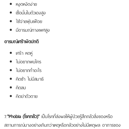
หงุดหงิดง่าย
เชื่อมั่นในตัวเองสูง
ใช้จ่ายฟุ่มเฟือย
มีอารมณ์ทางเพศสูง
อารมณ์เศร้าผิดปกติ
เศร้า หดหู่
ไม่อยากพบใคร
ไม่อยากทำอะไร
คิดช้า ไม่มีสมาธิ
คิดลบ
คิดฆ่าตัวตาย
7.
"Phobia
(โรคกลัว)"
เป็นโรคที่ส่งผลให้ผู้ป่วยรู้สึกกลัวสิ่งของหรือ
สถานการณ์บางอย่างเกินกว่าเหตุหรือกลัวอย่างไม่มีเหตุผล อาการของ