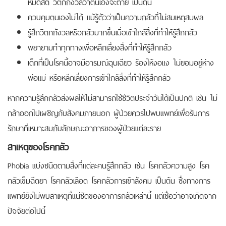
หมดสติ วิตกกังวลว่าตนเองจะตาย เป็นต้น
ควบคุมตนเองไม่ได้ แม้รู้ตัวว่าเป็นความกลัวที่ไม่สมเหตุสมผล
รู้สึกวิตกกังวลหรือกลัวมากขึ้นเมื่อเข้าใกล้สิ่งที่ทำให้รู้สึกกลัว
พยายามทำทุกทางเพื่อหลีกเลี่ยงสิ่งที่ทำให้รู้สึกกลัว
เด็กที่เป็นโรคนี้อาจมีอารมณ์ฉุนเฉียว ร้องไห้งอแง ไม่ยอมอยู่ห่าง
พ่อแม่ หรือหลีกเลี่ยงการเข้าใกล้สิ่งที่ทำให้รู้สึกกลัว
หากความรู้สึกกลัวส่งผลให้ไม่สามารถใช้ชีวิตประจำวันได้เป็นปกติ เช่น ไม่
กล้าออกไปเผชิญกับสังคมภายนอก ผู้ป่วยควรไปพบแพทย์เพื่อรับการ
รักษาที่เหมาะสมกับลักษณะอาการของผู้ป่วยแต่ละราย
สาเหตุของโรคกลัว
Phobia แบ่งชนิดตามสิ่งที่แต่ละคนรู้สึกกลัว เช่น โรคกลัวความสูง โรค
กลัวเข็มฉีดยา โรคกลัวเลือด โรคกลัวการเข้าสังคม เป็นต้น ซึ่งทางการ
แพทย์ยังไม่พบสาเหตุที่แน่ชัดของอาการกลัวเหล่านี้ แต่เชื่อว่าอาจเกิดจาก
ปัจจัยต่อไปนี้