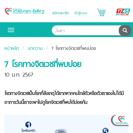
B
สมัครสมาชิก
เข้าสู่ระบบ
Bangpakok
H
Hospital
ค้น
Toggle
navigation
หน้าหลัก
บทความ
7 โรคทางจิตเวชที่พบบ่อย
7 โรคทางจิตเวชที่พบบ่อย
10 ม.ค. 2567
โรตทางจิตเวชเป็นโรคที่สังเกตุได้ยากหากคนใกล้ตัวหรือตัวเราเองไม่ได้มี
อาการวันนี้เราจะพาไปดูโรคจิตเวชที่พบได้บ่อยกัน