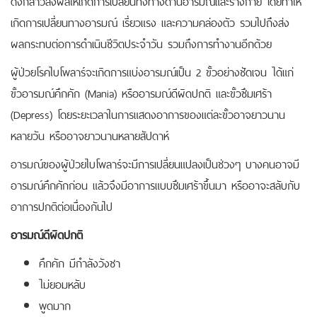
ดังกล่าวส่งผลให้เกิดการเปลี่ยนทั้งทางด้านอารมณ์และร่างกาย โดยทำให้
เกิดการเปลี่ยนทางอารมณ์ เรี่ยวแรง และความคล่องตัว รวมไปถึงส่ง
ผลกระทบต่อการดำเนินชีวิตประจำวัน รวมถึงการทำงานอีกด้วย
ผู้ป่วยโรคไบโพลาร์จะเกิดการแบ่งอารมณ์เป็น 2 ขั้วอย่างชัดเจน ได้แก่
ขั้วอารมณ์คึกคัก (Mania) หรืออารมณ์ดีผิดปกติ และขั้วซึมเศร้า
(Depress) โดยระยะเวลาในการแสดงอาการของแต่ละขั้วอาจยาวนาน
หลายวัน หรืออาจยาวนานหลายสัปดาห์
อารมณ์ของผู้ป่วยไบโพลาร์จะมีการเปลี่ยนแปลงเป็นช่วงๆ บางคนอาจมี
อารมณ์คึกคักก่อน แล้วจึงมีอาการแบบซึมเศร้าขึ้นมา หรืออาจะสลับกับ
อาการปกติต่อเนื่องกันไป
อารมณ์ดีผิดปกติ
คึกคัก มีกำลังวังชา
ไม่ยอมหลับ
พูดมาก