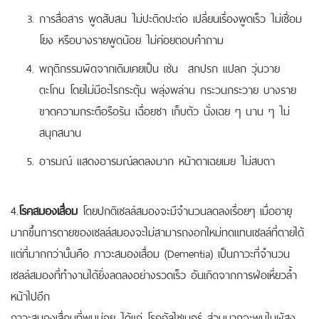
การสื่อสาร พูดสับสน ไม่ปะติดปะต่อ เปลี่ยนเรื่องพูดเร็ว ไม่เชื่อม
โยง หรือบางรายพูดน้อย ไม่ค่อยตอบคำถาม
พฤติกรรมผิดจากเดิมเคยเป็น เช่น สกปรก แปลก วุ่นวาย
ตะโกน โดยไม่มีอะไรกระตุ้น พลุ่งพล่าน กระวนกระวาย บางราย
ขาดความกระตือรือร้น เฉื่อยชา เก็บตัว นั่งเฉย ๆ นาน ๆ ไม่
สนุกสนาน
อารมณ์ แสดงอารมณ์ลดลงมาก หน้าตาเฉยเมย ไม่สบตา
4.
โรคสมองเสื่อม
โดยปกติเซลล์สมองจะมีจำนวนลดลงเรื่อยๆ เมื่ออายุ
มากขึ้นการตายของเซลล์สมองจะไม่สามารถงอกใหม่ทดแทนเซลล์ที่ตายได้
แต่ที่มากกว่านั้นคือ ภาวะสมองเสื่อม (Dementia) เป็นภาวะที่จำนวน
เซลล์สมองที่ทำงานได้ยิ่งลดลงอย่างรวดเร็ว อันเกิดจากการฝ่อเหี่ยวล้ำ
หน้าไปอีก
ภาวะสมองเสื่อมที่พบบ่อย ได้แก่ โรคอัลไซเมอร์ ส่วนมากจะพบในผู้สูง