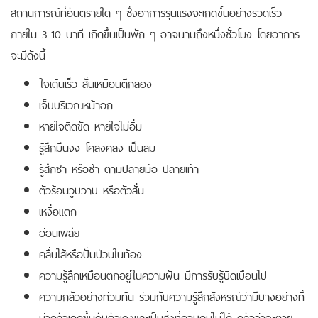
สถานการณ์ที่อันตรายใด ๆ ซึ่งอาการรุนแรงจะเกิดขึ้นอย่างรวดเร็ว
ภายใน 3-10 นาที เกิดขึ้นเป็นพัก ๆ อาจนานถึงหนึ่งชั่วโมง โดยอาการ
จะมีดังนี้
ใจเต้นเร็ว สั่นเหมือนตีกลอง
เจ็บบริเวณหน้าอก
หายใจติดขัด หายใจไม่อิ่ม
รู้สึกมึนงง โคลงคลง เป็นลม
รู้สึกชา หรือซ่า ตามปลายมือ ปลายเท้า
ตัวร้อนวูบวาบ หรือตัวสั่น
เหงื่อแตก
อ่อนเพลีย
คลื่นไส้หรือปั่นป่วนในท้อง
ความรู้สึกเหมือนตกอยู่ในความฝัน มีการรับรู้บิดเบือนไป
ความกลัวอย่างท่วมท้น ร่วมกับความรู้สึกสังหรณ์ว่ามีบางอย่างที่
น่ากลัวเกิดขึ้นกับตัวเองและเป็นสิ่งที่ควบคุมไม่ได้ กลัวว่าจะตาย