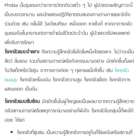
Phobia นั้นรุนแรงกว่าอาการวิตกกังวลทั่ว ๆ ไป ผู้ป่วยจะเผชิญภาวะนี้
เป็นระยะเวลานาน และมักแสดงปฏิกิริยาตอบสนองทางร่างกายและจิตใจ
ร่วมด้วย เช่น คลื่นไส้ วิงเวียนศีรษะ เหงื่อออก หายใจถี่ หากอาการกลัว
รุนแรงถึงขั้นกระทบต่อการดำเนินชีวิตประจำวัน ผู้ป่วยควรไปพบแพทย์
เพื่อรับการรักษา
โรคกลัวแบบจำเพาะ
คือความรู้สึกกลัวสิ่งใดสิ่งหนึ่งโดยเฉพาะ ไม่ว่าจะเป็น
สัตว์ สิ่งของ รวมถึงสถานการณ์หรือกิจกรรมบางอย่าง มักเกิดขึ้นตั้งแต่
ในวัยเด็กหรือวัยรุ่น อาการอาจค่อย ๆ ทุเลาลงเมื่อโตขึ้น เช่น
โรคกลัว
แมงมุม
โรคกลัวเครื่องบิน โรคกลัวความสูง โรคกลัวเลือด โรคกลัวการ
แสดงออก เป็นต้น
โรคกลัวแบบซับซ้อน
มักเกิดขึ้นในผู้ใหญ่และเป็นผลมาจากความรู้สึกหวาด
กลัวสถานการณ์หรือเหตุการณ์บางอย่างที่ฝังใจ โรคกลัวในกลุ่มนี้ที่พบได้
บ่อย ได้แก่
โรคกลัวที่ชุมชน เป็นความรู้สึกกลัวการอยู่ในที่โล่งแจ้งหรือสถานที่