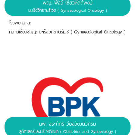
พญ. พัสวี เชี่ยวหัตถ์พงษ์
มะเร็งวิทยานรีเวช ( Gynaecological Oncology )
โรงพยาบาล:
ความเชี่ยวชาญ: มะเร็งวิทยานรีเวช ( Gynaecological Oncology )
นพ. จิระภัทร ว่องวัฒนวิกรม
สูติศาสตร์และนรีเวชวิทยา ( Obstetrics and Gynaecology )