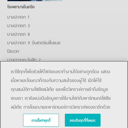
โรงพยาบาลในเครือ
บางปะกอก 1
บางปะกอก 3
บางปะกอก 8
บางปะกอก 9 อินเตอร์เนชั่นแนล
ปิยะเวท
บางปะกอก-รังสิต 2
บางปะกอกสมุทรปราการ
เราใช้คุกกี้เพื่อช่วยให้ไซต์ของเราทำงานได้อย่างถูกต้อง แสดง
Facebook
Youtube
เนื้อหาและโฆษณาที่ตรงกับความสนใจของผู้ใช้ เปิดให้ใช้
คุณสมบัติทางโซเชียลมีเดีย และเพื่อวิเคราะห์การเข้าถึงข้อมูล
โรงพยาบาลบางปะกอก-รังสิต 2
ของเรา เรายังแบ่งปันข้อมูลการใช้งานไซต์กับพาร์ทเนอร์โซเชีย
ลมีเดีย การโฆษณาและพาร์ทเนอร์การวิเคราะห์ของเราอีกด้วย
การตั้งค่าคุกกี้
ยอมรับคุกกี้ทั้งหมด
Copyright © 2019 Bangpakok Hospital All rights reserved.