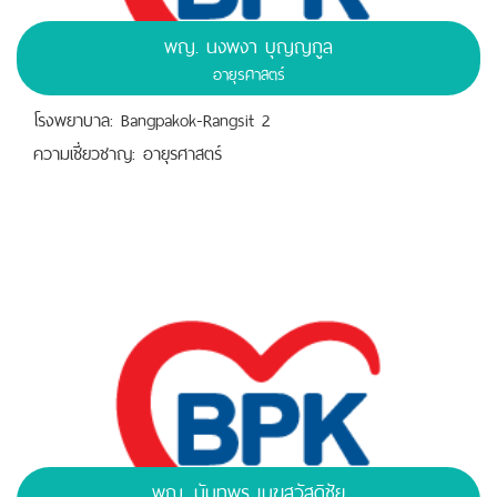
พญ. นงพงา บุญญกูล
อายุรศาสตร์
โรงพยาบาล: Bangpakok-Rangsit 2
ความเชี่ยวชาญ: อายุรศาสตร์
พญ. นันทพร เมฆสวัสดิชัย