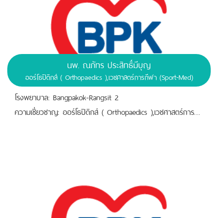
นพ. ณภัทร ประสิทธิ์มีบุญ
ออร์โธปิดิกส์ ( Orthopaedics ),เวชศาสตร์การกีฬา (Sport-Med)
โรงพยาบาล: Bangpakok-Rangsit 2
ความเชี่ยวชาญ: ออร์โธปิดิกส์ ( Orthopaedics ),เวชศาสตร์การกีฬา